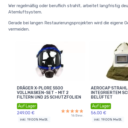
Wer regelmäßig oder beruflich strahlt, arbeitet langfristig d
Atemluftsystem.
Gerade bei langen Restaurierungsprojekten wird die eigene 
vermeiden.
DRÄGER X-PLORE 5500
AEROCAP STRAHL
VOLLMASKEN-SET – MIT 2
INTEGRIERTEM S
FILTERN UND 25 SCHUTZFOLIEN
BELÜFTET
Auf Lager
Auf Lager
249.00 €
56.00 €
16 Bew.
inkl. 19.00% MwSt.
inkl. 19.00% MwSt.