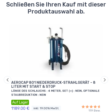
Schließen Sie Ihren Kauf mit dieser
Produktauswahl ab.
AEROCAP 801 NIEDERDRUCK-STRAHLGERÄT – 8
DRU
LITER MIT START & STOP
STR
LÄNGE DES SCHLAUCHS : 4 METER, SET (+) : NEIN, OPTIONALE
LÄNG
STAUBREDUKTION : NEIN
SCH
Auf Lager
Auf
 Bew.
1189.00 €
175
inkl. 19.00% MwSt.
119 Bew.