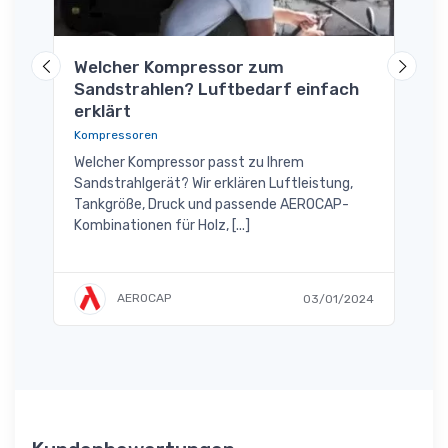
Welcher Kompressor zum
Mit
Sandstrahlen? Luftbedarf einfach
Kom
erklärt
Komp
Kompressoren
r
Optim
tung
pass
Welcher Kompressor passt zu Ihrem
Ihres
Sandstrahlgerät? Wir erklären Luftleistung,
Tankgröße, Druck und passende AEROCAP-
Kombinationen für Holz, [...]
/2024
AEROCAP
03/01/2024