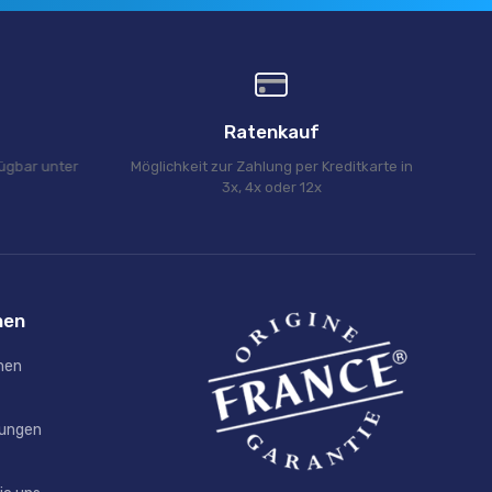
Ratenkauf
fügbar unter
Möglichkeit zur Zahlung per Kreditkarte in
3x, 4x oder 12x
nen
men
ungen