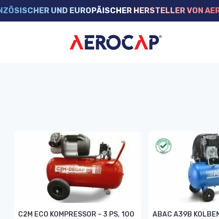
NZÖSISCHER UND EUROPÄISCHER HERSTELLER VON AE
C2M ECO KOMPRESSOR – 3 PS, 100
ABAC A39B KOLBE