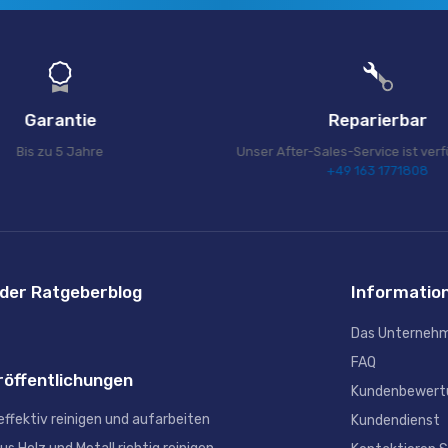
Garantie
Reparierbar
Bis zu 5 Jahre
Unser After-Sales-Service ist ver
+49 163 1771808
 der Ratgeberblog
Informatio
Das Unterneh
FAQ
röffentlichungen
Kundenbewert
effektiv reinigen und aufarbeiten
Kundendienst