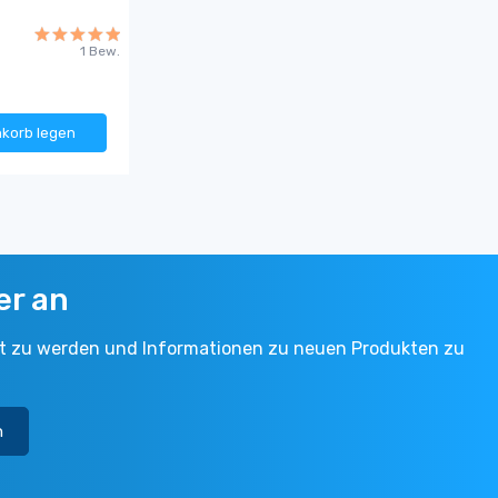
1 Bew.
nkorb legen
er an
ert zu werden und Informationen zu neuen Produkten zu
n