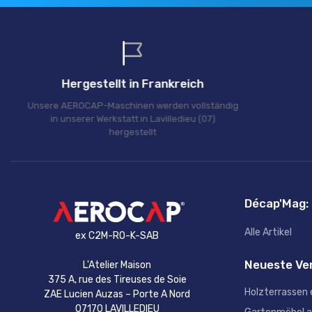
Hergestellt in Frankreich
Unsere AEROCAP-Maschinen werden vollständig
in unserer Werkstatt in Lavilledieu (07)
hergestellt
Décap'Mag:
Alle Artikel
ex C2M-RO-K-SAB
Neueste Ve
L'Atelier Maison
375 A, rue des Tireuses de Soie
Holzterrassen 
ZAE Lucien Auzas – Porte A Nord
07170 LAVILLEDIEU