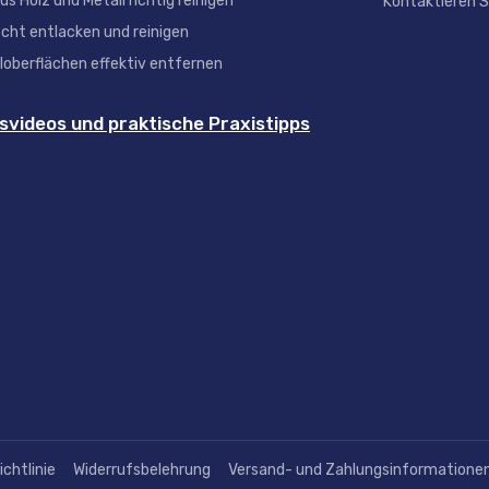
s Holz und Metall richtig reinigen
Kontaktieren S
cht entlacken und reinigen
loberflächen effektiv entfernen
videos und praktische Praxistipps
chtlinie
Widerrufsbelehrung
Versand- und Zahlungsinformatione