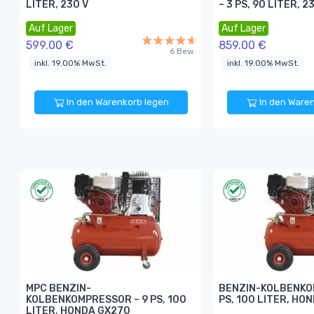
LITER, 230 V
– 3 PS, 90 LITER, 2
Auf Lager
Auf Lager
599.00 €
859.00 €
6 Bew.
inkl. 19.00% MwSt.
inkl. 19.00% MwSt.
In den Warenkorb legen
In den Ware
MPC BENZIN-
BENZIN-KOLBENKO
KOLBENKOMPRESSOR – 9 PS, 100
PS, 100 LITER, HO
LITER, HONDA GX270