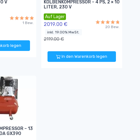
30 V
KOLBENKOMPRESSOR – 4 PS, 2 × 10
LITER, 230 V
Auf Lager
1 Bew.
2019.00 €
20 Bew.
inkl. 19.00% MwSt.
2119.00 €
nkorb legen
In den Warenkorb legen
MPRESSOR – 13
NDA GX390