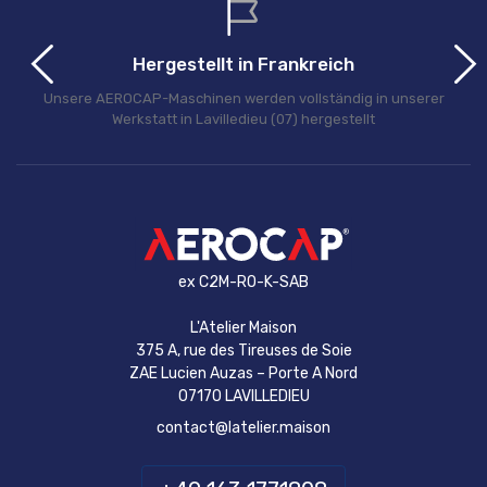
Hergestellt in Frankreich
Unsere AEROCAP-Maschinen werden vollständig in unserer
Werkstatt in Lavilledieu (07) hergestellt
ex C2M-RO-K-SAB
L'Atelier Maison
375 A, rue des Tireuses de Soie
ZAE Lucien Auzas – Porte A Nord
07170 LAVILLEDIEU
contact@latelier.maison